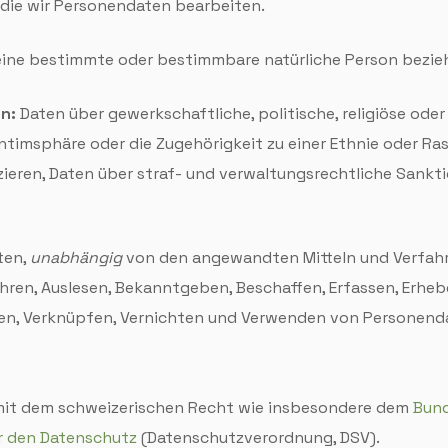
 die wir Personen­daten bearbeiten.
eine bestimmte oder bestimmbare natürliche Person bezie
n:
Daten über gewerk­schaftliche, politische, religiöse ode
 Intim­sphäre oder die Zugehörigkeit zu einer Ethnie oder R
fizieren, Daten über straf- und verwaltungs­rechtliche Sank
ten,
unabhängig
von den angewandten Mitteln und Verfahre
ren, Auslesen, Bekannt­geben, Beschaffen, Erfassen, Erheb
iten, Verknüpfen, Vernichten und Verwenden von Personen­d
 mit dem schweizerischen Recht wie insbesondere dem
Bund
 den Daten­schutz
(Daten­schutz­verordnung, DSV).