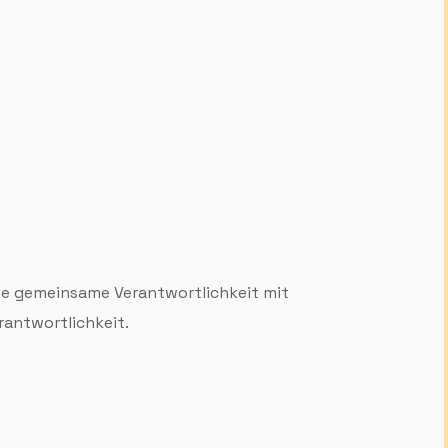
ne gemeinsame Verant­wortlich­keit mit
t­wort­lich­keit.