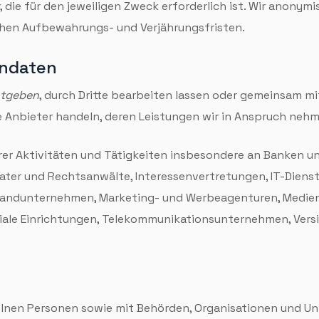
, die für den jeweiligen Zweck erforderlich ist. Wir anonym
hen Aufbewahrungs- und Verjährungs­fristen.
n­daten
ntgeben
, durch Dritte bearbeiten lassen oder gemeinsam mit
rte Anbieter handeln, deren Leistungen wir in Anspruch neh
 Aktivi­täten und Tätig­keiten insbesondere an Banken und
ter und Rechts­anwälte, Interessen­vertretungen, IT-Dienst­l
sand­unternehmen, Marketing- und Werbe­agenturen, Medien,
ale Ein­richtungen, Tele­kommunikations­unternehmen, Ver­s
elnen Personen sowie mit Behörden, Organi­sationen und 