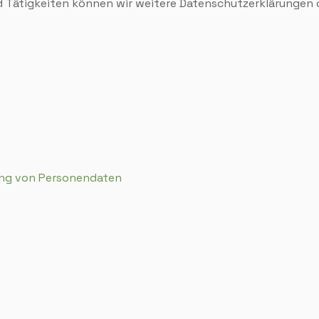
nd Tätigkeiten können wir weitere Daten­schutzer­klärunge
ung von Personen­daten