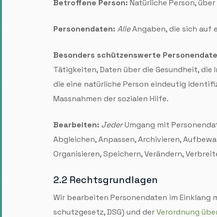
Betroffene Person:
Natürliche Person, über
Personen­daten:
Alle
Angaben, die sich auf 
Besonders schützenswerte Personen­date
Tätigkeiten, Daten über die Gesund­heit, die
die eine natürliche Person eindeutig identi
Mass­nahmen der sozialen Hilfe.
Bearbeiten:
Jeder
Umgang mit Personen­da
Abgleichen, Anpassen, Archivieren, Aufbewah
Organisieren, Speichern, Verändern, Verbre
2.2 Rechts­grundlagen
Wir bearbeiten Personen­daten im Einklang
schutz­gesetz, DSG) und der
Verordnung über