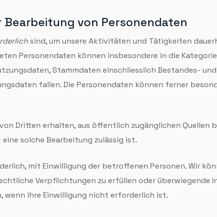
r Bearbeitung von Personen­daten
rderlich
sind, um unsere Aktivitäten und Tätig­keiten dauer
teten Personen­daten können insbesondere in die Kategorie
utzungs­daten, Stamm­daten einschliesslich Bestandes- und
ungs­daten fallen. Die Personen­daten können ferner beson
 von Dritten erhalten, aus öffentlich zugäng­lichen Quellen
 eine solche Bearbeitung zulässig ist.
erlich, mit Ein­willigung der betroffenen Personen. Wir kö
 rechtliche Ver­pflichtungen zu erfüllen oder über­wiegende
wenn ihre Ein­willigung nicht erforder­lich ist.