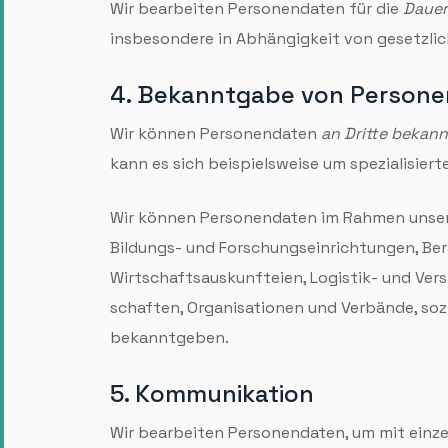
Wir bearbeiten Personen­daten für die
Dauer
insbesondere in Abhängigkeit von gesetzlic
4. Bekanntgabe von Persone
Wir können Personen­daten
an Dritte bekan
kann es sich beispielsweise um speziali­sie
Wir können Personen­daten im Rahmen unserer
Bildungs- und Forschungs­einrichtungen, Bera
Wirtschafts­auskunfteien, Logistik- und Ver
schaften, Organi­sationen und Verbände, sozi
bekannt­geben.
5. Kommunikation
Wir bearbeiten Personen­daten, um mit einz