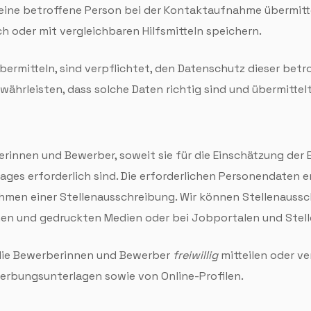
eine betroffene Person bei der Kontakt­aufnahme übermittel
h oder mit vergleichbaren Hilfs­mitteln speichern.
bermitteln, sind verpflichtet, den Daten­schutz dieser bet
ähr­leisten, dass solche Daten richtig sind und über­mitte
nnen und Bewerber, soweit sie für die Einschätzung der Ei
ages erforderlich sind. Die erforderlichen Personendaten 
men einer Stellenausschreibung. Wir können Stellenaussch
schen und gedruckten Medien oder bei Jobportalen und Stel
 die Bewerberinnen und Bewerber
freiwillig
mitteilen oder ve
erbungsunterlagen sowie von Online-Profilen.