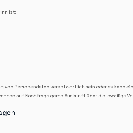
inn ist:
tung von Personen­daten verantwortlich sein oder es kann ei
onen auf Nach­frage gerne Auskunft über die jeweilige Veran
lagen