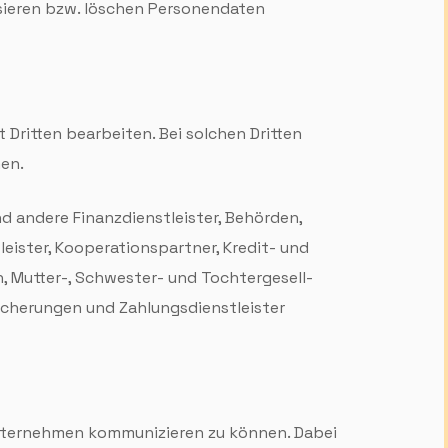
isieren bzw. löschen Personen­daten
 Dritten bearbeiten. Bei solchen Dritten
men.
 andere Finanz­dienstleister, Behörden,
eister, Kooperations­partner, Kredit- und
 Mutter-, Schwester- und Tochter­gesell­
icherungen und Zahlungs­dienst­leister
Unternehmen kommuni­zieren zu können. Dabei